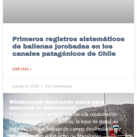
Primeros registros sistemáticos
de ballenas jorobadas en los
canales patagónicos de Chile
LEER MÁS »
Agosto 14, 2025
Sin Comentarios
Whalesound: aportando datos para
descubrir lo desconocido
Este hallazgo fue posible gracias a la colaboración
entre instituciones científicas, la base de datos de
Happywhale y el trabajo de campo desarrollado por
Whalesound
en el Estrecho de Magallanes.